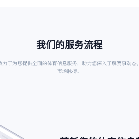
我们的服务流程
致力于为您提供全面的体育信息服务，助力您深入了解赛事动态
市场脉搏。