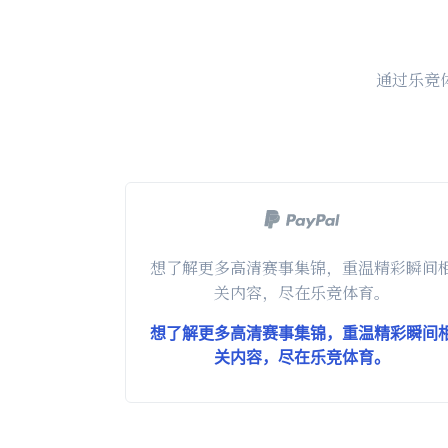
通过乐竞
温精彩瞬间相
在海量体育资讯，一手掌握最新动态方面
育。
乐竞体育提供贴心周到的支持。
温精彩瞬间相
乐竞体育以个性化推荐，满足您的专属观
育。
需求为核心，带来高效便捷的体验。