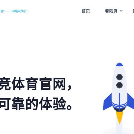
首页
着陆页
竞体育官网，
可靠的体验。