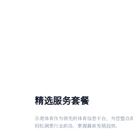
精选服务套餐
乐竞体育作为领先的体育信息平台，为您整合
轻松洞悉行业前沿，掌握最新发展趋势。