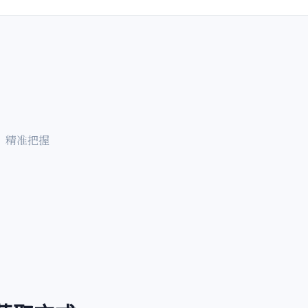
，精准把握