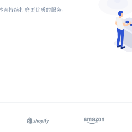
体育持续打磨更优质的服务。